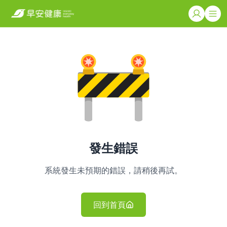
發生錯誤
系統發生未預期的錯誤，請稍後再試。
回到首頁