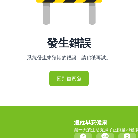
發生錯誤
系統發生未預期的錯誤，請稍後再試。
回到首頁
追蹤早安健康
讓一天的生活充滿了正能量和健