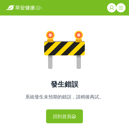
發生錯誤
系統發生未預期的錯誤，請稍後再試。
回到首頁