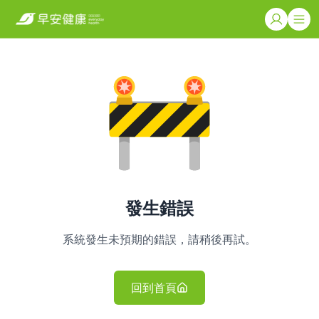
發生錯誤
系統發生未預期的錯誤，請稍後再試。
回到首頁