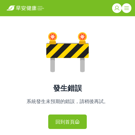
發生錯誤
系統發生未預期的錯誤，請稍後再試。
回到首頁