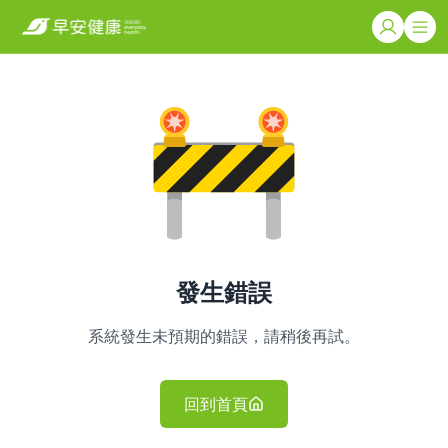
發生錯誤
系統發生未預期的錯誤，請稍後再試。
回到首頁