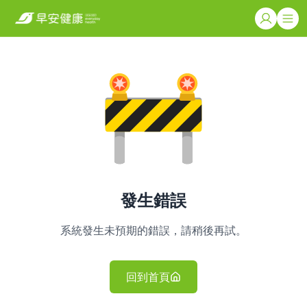
發生錯誤
系統發生未預期的錯誤，請稍後再試。
回到首頁