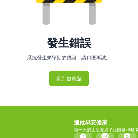
發生錯誤
系統發生未預期的錯誤，請稍後再試。
回到首頁
追蹤早安健康
讓一天的生活充滿了正能量和健