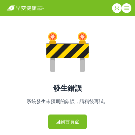
發生錯誤
系統發生未預期的錯誤，請稍後再試。
回到首頁