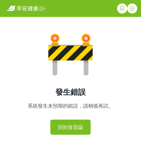
發生錯誤
系統發生未預期的錯誤，請稍後再試。
回到首頁