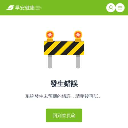
發生錯誤
系統發生未預期的錯誤，請稍後再試。
回到首頁