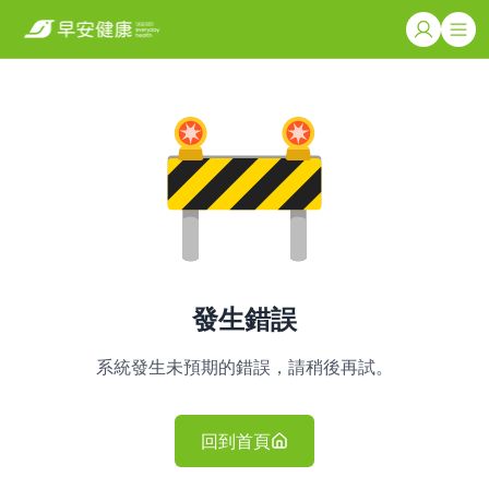
發生錯誤
系統發生未預期的錯誤，請稍後再試。
回到首頁