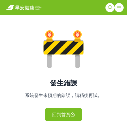
發生錯誤
系統發生未預期的錯誤，請稍後再試。
回到首頁