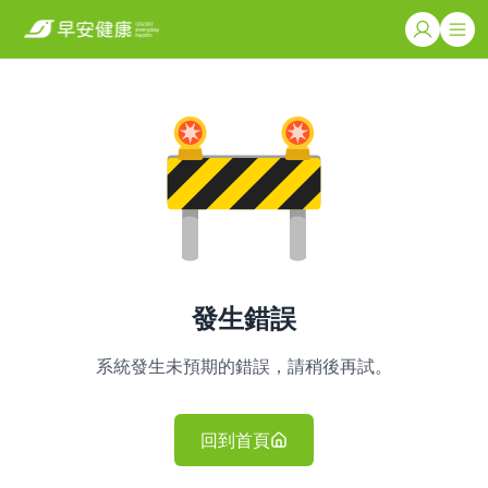
發生錯誤
系統發生未預期的錯誤，請稍後再試。
回到首頁