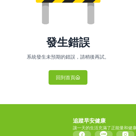
發生錯誤
系統發生未預期的錯誤，請稍後再試。
回到首頁
追蹤早安健康
讓一天的生活充滿了正能量和健