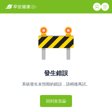
發生錯誤
系統發生未預期的錯誤，請稍後再試。
回到首頁