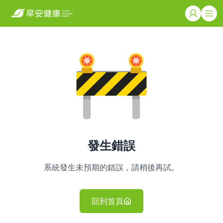
發生錯誤
系統發生未預期的錯誤，請稍後再試。
回到首頁