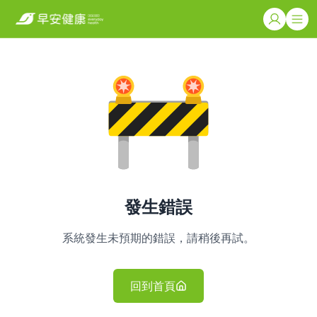
發生錯誤
系統發生未預期的錯誤，請稍後再試。
回到首頁