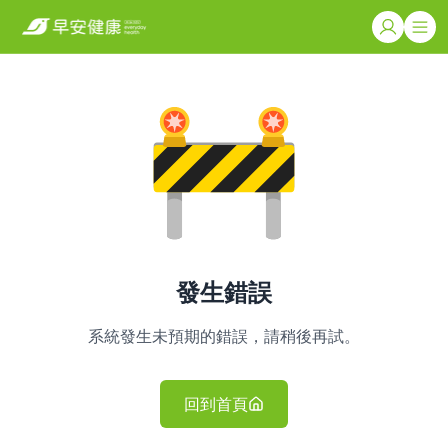
發生錯誤
系統發生未預期的錯誤，請稍後再試。
回到首頁