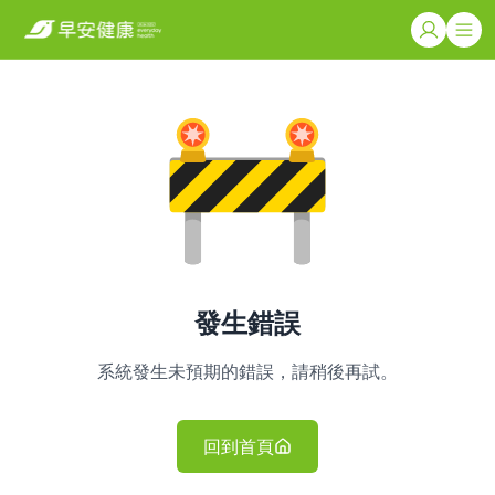
發生錯誤
系統發生未預期的錯誤，請稍後再試。
回到首頁