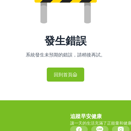
發生錯誤
系統發生未預期的錯誤，請稍後再試。
回到首頁
追蹤早安健康
讓一天的生活充滿了正能量和健