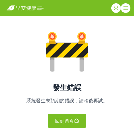
發生錯誤
系統發生未預期的錯誤，請稍後再試。
回到首頁