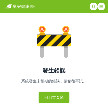
發生錯誤
系統發生未預期的錯誤，請稍後再試。
回到首頁