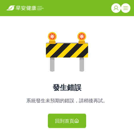
發生錯誤
系統發生未預期的錯誤，請稍後再試。
回到首頁