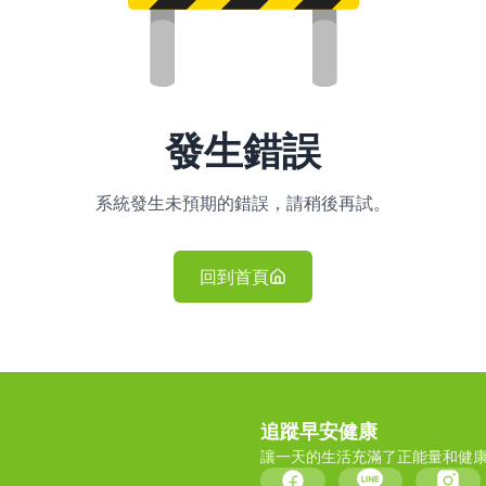
發生錯誤
系統發生未預期的錯誤，請稍後再試。
回到首頁
追蹤早安健康
讓一天的生活充滿了正能量和健