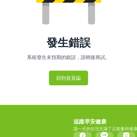
發生錯誤
系統發生未預期的錯誤，請稍後再試。
回到首頁
追蹤早安健康
讓一天的生活充滿了正能量和健