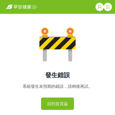
發生錯誤
系統發生未預期的錯誤，請稍後再試。
回到首頁