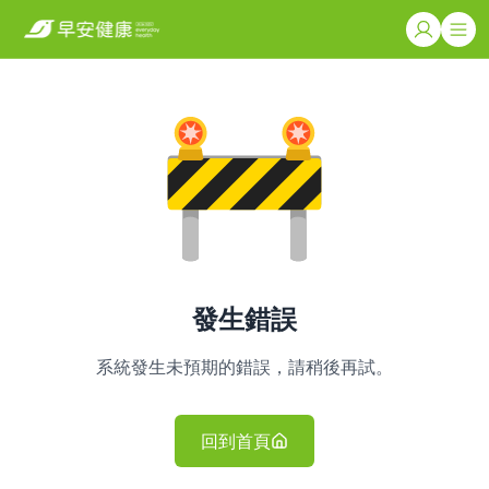
發生錯誤
系統發生未預期的錯誤，請稍後再試。
回到首頁