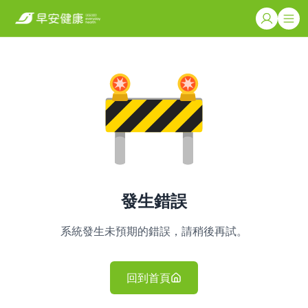
發生錯誤
系統發生未預期的錯誤，請稍後再試。
回到首頁