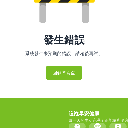
發生錯誤
系統發生未預期的錯誤，請稍後再試。
回到首頁
追蹤早安健康
讓一天的生活充滿了正能量和健