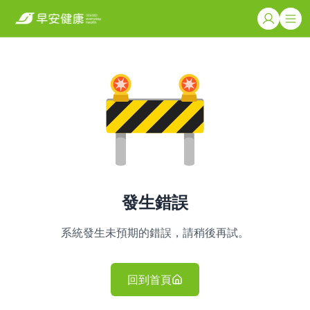
發生錯誤
系統發生未預期的錯誤，請稍後再試。
回到首頁