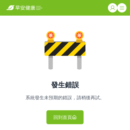
發生錯誤
系統發生未預期的錯誤，請稍後再試。
回到首頁