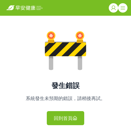
發生錯誤
系統發生未預期的錯誤，請稍後再試。
回到首頁