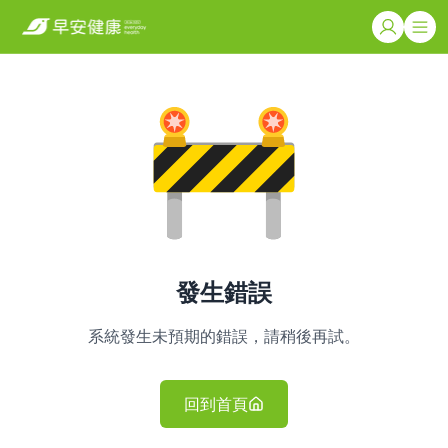
發生錯誤
系統發生未預期的錯誤，請稍後再試。
回到首頁