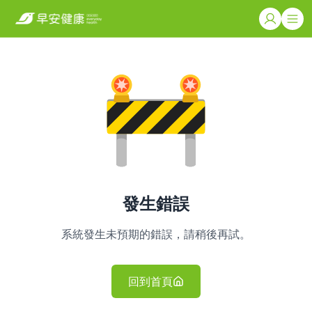
發生錯誤
系統發生未預期的錯誤，請稍後再試。
回到首頁