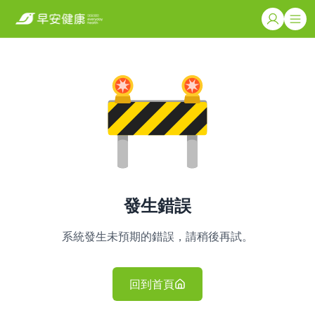
發生錯誤
系統發生未預期的錯誤，請稍後再試。
回到首頁