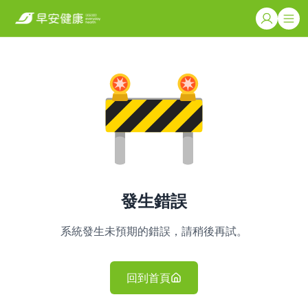
發生錯誤
系統發生未預期的錯誤，請稍後再試。
回到首頁