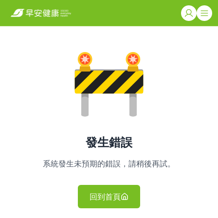
發生錯誤
系統發生未預期的錯誤，請稍後再試。
回到首頁