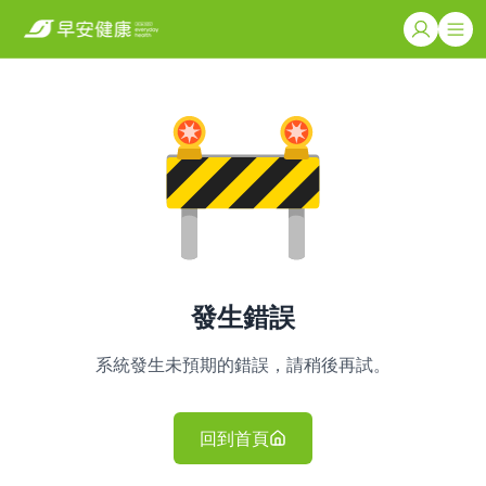
發生錯誤
系統發生未預期的錯誤，請稍後再試。
回到首頁