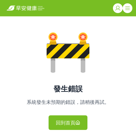
發生錯誤
系統發生未預期的錯誤，請稍後再試。
回到首頁