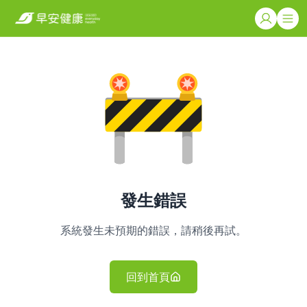
發生錯誤
系統發生未預期的錯誤，請稍後再試。
回到首頁