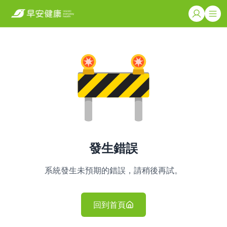
發生錯誤
系統發生未預期的錯誤，請稍後再試。
回到首頁