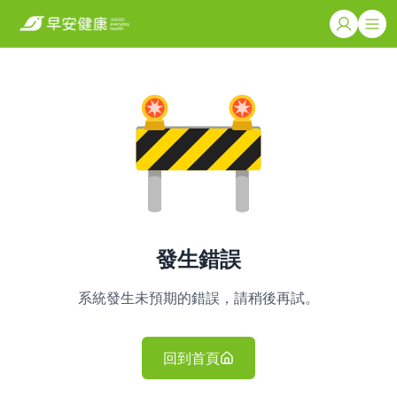
發生錯誤
系統發生未預期的錯誤，請稍後再試。
回到首頁