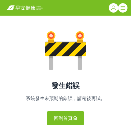
發生錯誤
系統發生未預期的錯誤，請稍後再試。
回到首頁