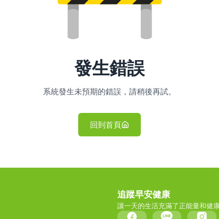
發生錯誤
系統發生未預期的錯誤，請稍後再試。
回到首頁
追蹤早安健康
讓一天的生活充滿了正能量和健