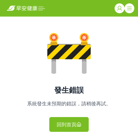
發生錯誤
系統發生未預期的錯誤，請稍後再試。
回到首頁