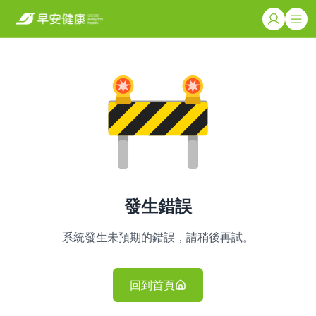
發生錯誤
系統發生未預期的錯誤，請稍後再試。
回到首頁