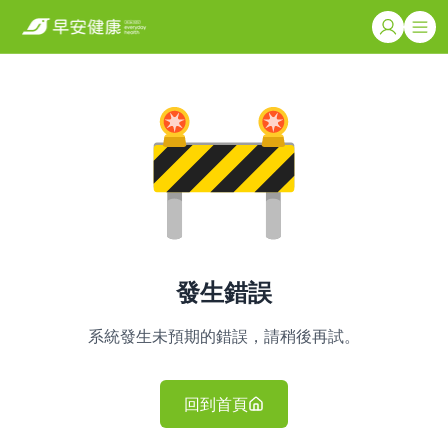
發生錯誤
系統發生未預期的錯誤，請稍後再試。
回到首頁