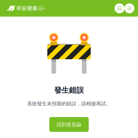
發生錯誤
系統發生未預期的錯誤，請稍後再試。
回到首頁