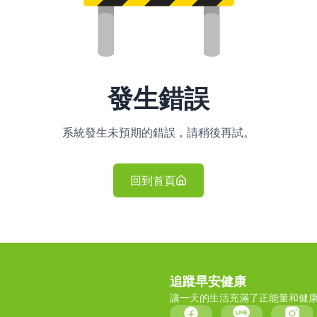
發生錯誤
系統發生未預期的錯誤，請稍後再試。
回到首頁
追蹤早安健康
讓一天的生活充滿了正能量和健